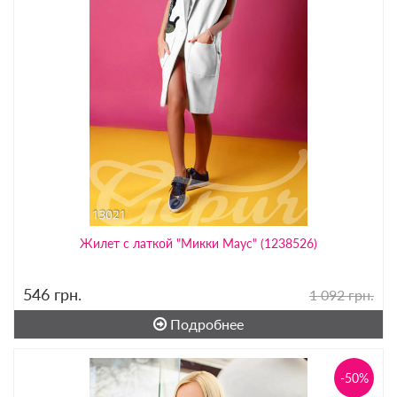
Жилет с латкой "Микки Маус" (1238526)
546
грн.
1 092 грн.
Подробнее
-50%