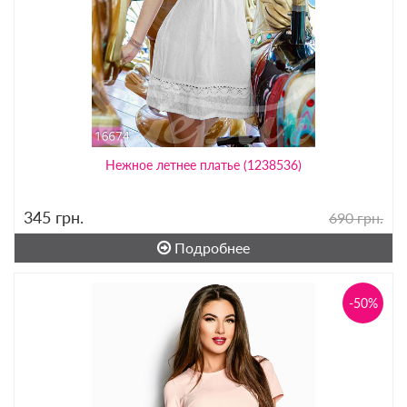
Нежное летнее платье (1238536)
345
грн.
690 грн.
Подробнее
-50%