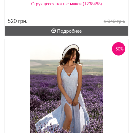
Струящееся платье-макси (1238498)
520
грн.
1 040 грн.
Подробнее
-50%