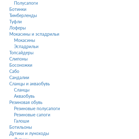
Полусапоги
Ботинки
Тимберленды
Туфли
Лоферы
Мокасины и эспадрильи
Мокасины
Эспадрильи
Топсайдеры
Слипоны
Босоножки
Сабо
Сандалии
Сланцы и акваобувь
Сланцы
Акваобувь
Резиновая обувь
Резиновые полусапоги
Резиновые сапоги
Галоши
Ботильоны
Дутики и луноходы