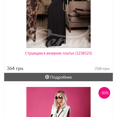
Струящееся вечернее платье (1238523)
364
грн.
728 грн.
Подробнее
-50%