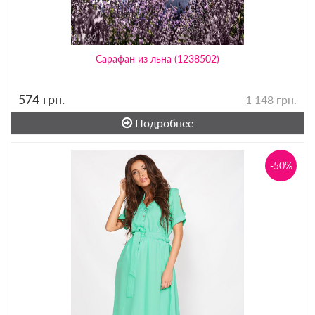
Сарафан из льна (1238502)
574
грн.
1 148 грн.
Подробнее
-50%