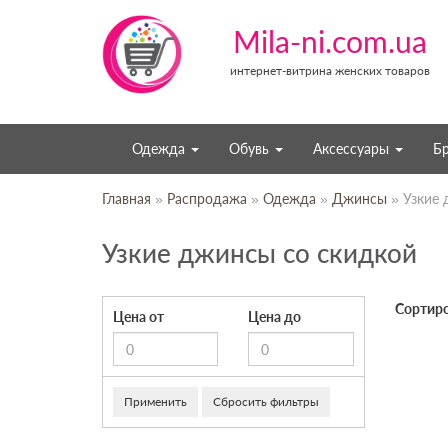
Mila-ni.com.ua
интернет-витрина женских товаров
Одежда
Обувь
Аксессуары
Б
Главная
»
Распродажа
»
Одежда
»
Джинсы
» Узкие
Узкие джинсы со скидкой
Сортиро
Цена от
Цена до
Применить
Сбросить фильтры