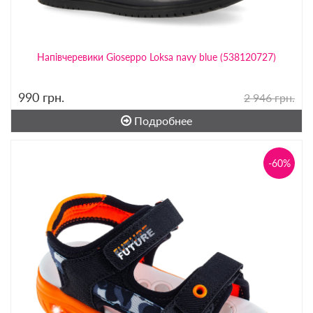
Напівчеревики Gioseppo Loksa navy blue (538120727)
990
грн.
2 946 грн.
Подробнее
-60%