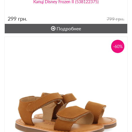
Капці Disney Frozen II (538122375)
299
грн.
799 грн.
Подробнее
-60%