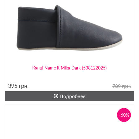
Капці Name it Mika Dark (538122025)
395
грн.
789 грн.
Подробнее
-60%