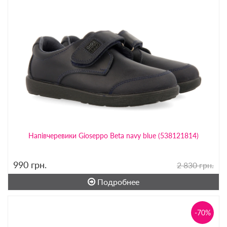
Напівчеревики Gioseppo Beta navy blue (538121814)
990
грн.
2 830 грн.
Подробнее
-70%