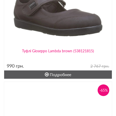
Туфлі Gioseppo Lambda brown (538121815)
990
грн.
2 767 грн.
Подробнее
-65%