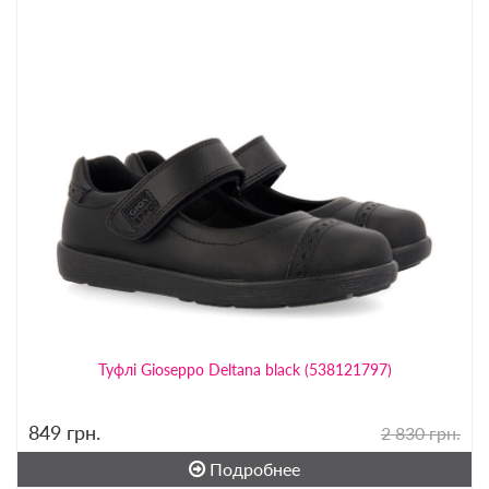
Туфлі Gioseppo Deltana black (538121797)
849
грн.
2 830 грн.
Подробнее