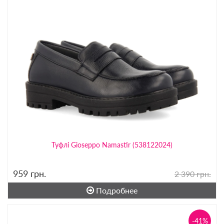
Туфлі Gioseppo Namastir (538122024)
959
грн.
2 390 грн.
Подробнее
-41%