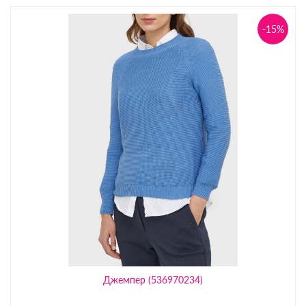
-15%
Джемпер (536970234)