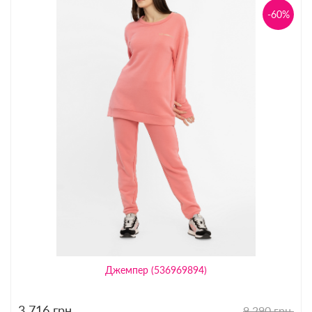
-60%
Джемпер (536969894)
3 716
грн.
9 290 грн.