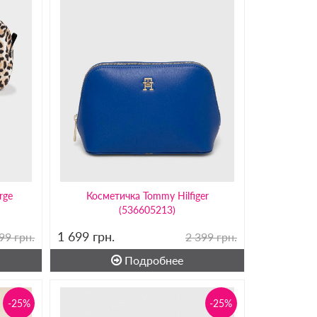
rge
Косметичка Tommy Hilfiger
(536605213)
1 699
грн.
99 грн.
2 399 грн.
Подробнее
-25%
-25%