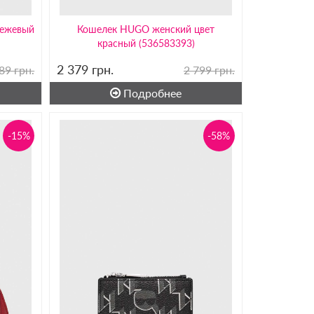
бежевый
Кошелек HUGO женский цвет
красный (536583393)
2 379
грн.
89 грн.
2 799 грн.
Подробнее
-15%
-58%