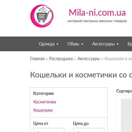
Mila-ni.com.ua
интернет-витрина женских товаров
Одежда
Обувь
Аксессуары
Б
Главная
»
Распродажа
»
Аксессуары
» Кошельки и к
Кошельки и косметички со 
Сортиро
Категории
Косметички
Кошельки
Цена от
Цена до