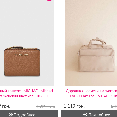
ный кошелек MICHAEL Michael
Дорожняя косметичка women'
rs женский цвет чёрный (531
EVERYDAY ESSENTIALS 1 ц
9
грн.
1 119
грн.
4 399 грн.
1 4
Подробнее
Подробнее