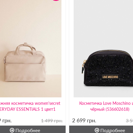
жняя косметичка women'secret
Косметичка Love Moschino 
ERYDAY ESSENTIALS 1 цвет1
чёрный (536602618)
9
грн.
2 699
грн.
1 499 грн.
3 5
Подробнее
Подробнее