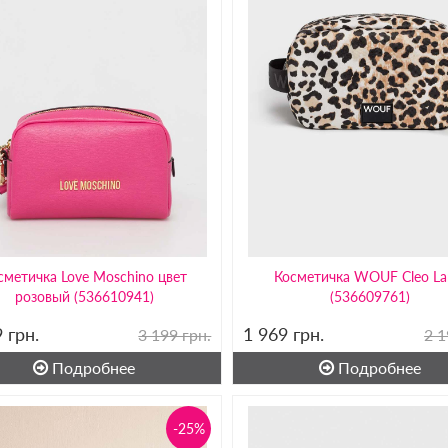
сметичка Love Moschino цвет
Косметичка WOUF Cleo La
розовый (536610941)
(536609761)
9
грн.
1 969
грн.
3 199 грн.
2 1
Подробнее
Подробнее
-25%