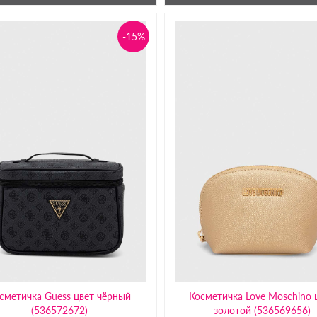
-15%
сметичка Guess цвет чёрный
Косметичка Love Moschino 
(536572672)
золотой (536569656)