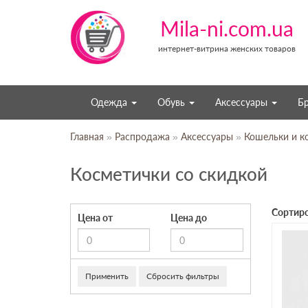
Mila-ni.com.ua
интернет-витрина женских товаров
Одежда
Обувь
Аксессуары
Б
Главная
»
Распродажа
»
Аксессуары
»
Кошельки и к
Косметички со скидкой
Сортиро
Цена от
Цена до
Применить
Сбросить фильтры