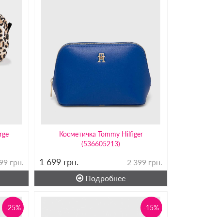
rge
Косметичка Tommy Hilfiger
(536605213)
1 699
грн.
99 грн.
2 399 грн.
Подробнее
-25%
-15%