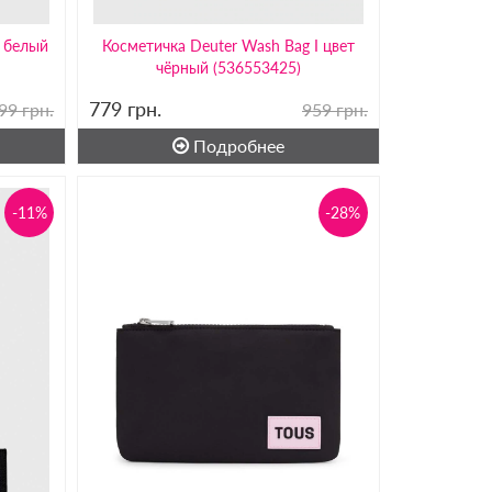
т белый
Косметичка Deuter Wash Bag I цвет
чёрный (536553425)
779
грн.
99 грн.
959 грн.
Подробнее
-11%
-28%