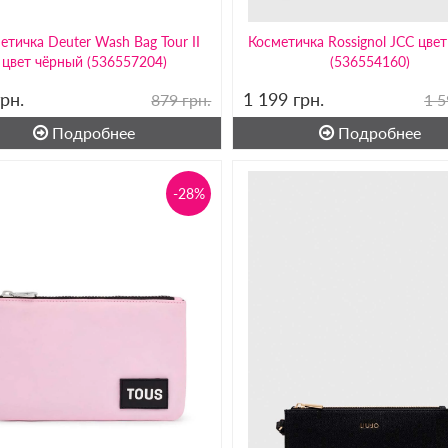
етичка Deuter Wash Bag Tour II
Косметичка Rossignol JCC цве
цвет чёрный (536557204)
(536554160)
грн.
1 199
грн.
879 грн.
1 5
Подробнее
Подробнее
-28%