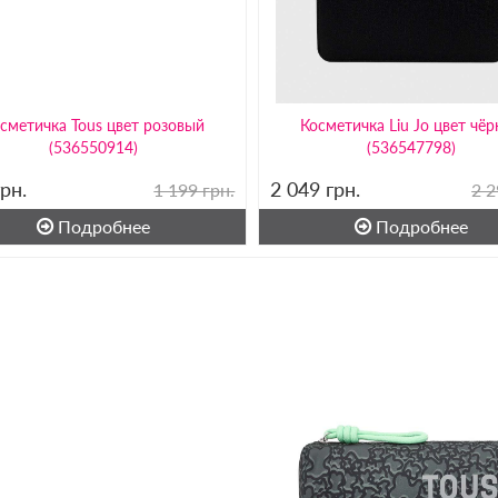
сметичка Tous цвет розовый
Косметичка Liu Jo цвет чё
(536550914)
(536547798)
грн.
2 049
грн.
1 199 грн.
2 2
Подробнее
Подробнее