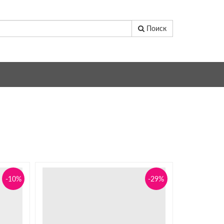
Поиск
-10%
-29%