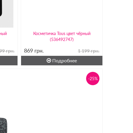
рный
Косметичка Tous цвет чёрный
(536492747)
869
грн.
99 грн.
1 199 грн.
Подробнее
-25%