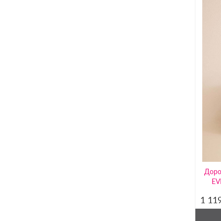
Доро
EV
1 11