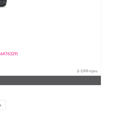
36476329)
1 199 грн.
»