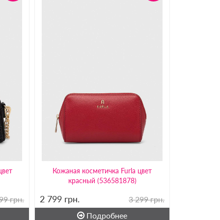
цвет
Кожаная косметичка Furla цвет
красный (536581878)
2 799
грн.
99 грн.
3 299 грн.
Подробнее