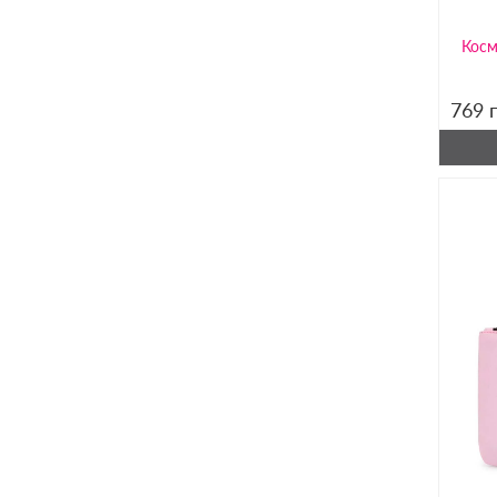
Косм
769