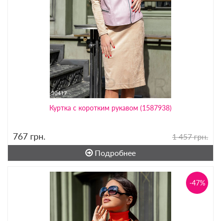
Куртка с коротким рукавом (1587938)
767
грн.
1 457 грн.
Подробнее
-47%