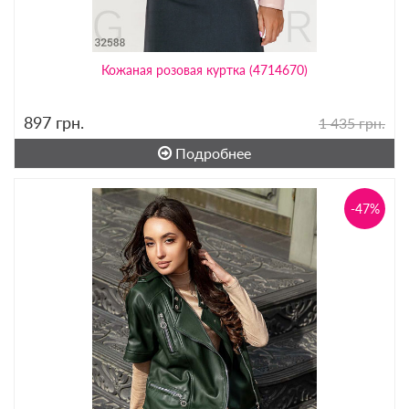
Кожаная розовая куртка (4714670)
897
грн.
1 435 грн.
Подробнее
-47%