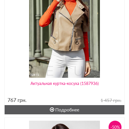
Актуальная куртка-косуха (1587936)
767
грн.
1 457 грн.
Подробнее
-50%