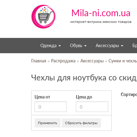
Mila-ni.com.ua
интернет-витрина женских товаров
Одежда
Обувь
Аксессуары
Б
Главная
»
Распродажа
»
Аксессуары
»
Сумки и чехл
Чехлы для ноутбука со ски
Сортиро
Цена от
Цена до
Применить
Сбросить фильтры