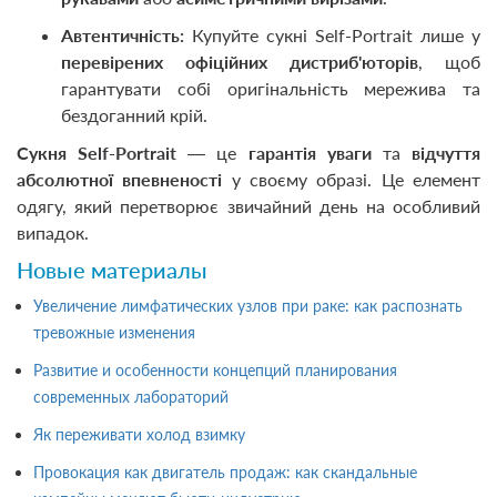
Автентичність:
Купуйте сукні Self-Portrait лише у
перевірених офіційних дистриб'юторів
, щоб
гарантувати собі оригінальність мережива та
бездоганний крій.
Сукня Self-Portrait
— це
гарантія уваги
та
відчуття
абсолютної впевненості
у своєму образі. Це елемент
одягу, який перетворює звичайний день на особливий
випадок.
Новые материалы
Увеличение лимфатических узлов при раке: как распознать
тревожные изменения
Развитие и особенности концепций планирования
современных лабораторий
Як переживати холод взимку
Провокация как двигатель продаж: как скандальные