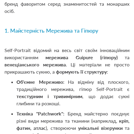
бренд фаворитом серед знаменитостей та монарших
осіб.
1. Майстерність Мережива та Гіпюру
Self-Portrait відомий на весь світ своїм інноваційним
використанням
мережива Guipure (гіпюру)
та
венеціанського мережива
. Ці матеріали не просто
прикрашають сукню, а
формують її структуру
:
Об'ємне Мереживо:
На відміну від плоского,
традиційного мережива, гіпюр Self-Portrait є
текстурним і тривимірним
, що додає сукні
глибини та розкоші.
Техніка "Patchwork":
Бренд майстерно поєднує
різні види мережива та тканини (наприклад,
кріп,
фатин, атлас
), створюючи
унікальні візерунки
та