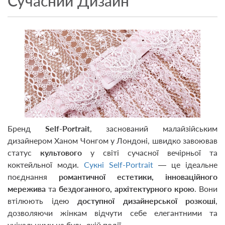
Сучасний Дизайн
Бренд
Self-Portrait
, заснований малайзійським
дизайнером Ханом Чонгом у Лондоні, швидко завоював
статус
культового
у світі сучасної вечірньої та
коктейльної моди.
Сукні Self-Portrait
— це ідеальне
поєднання
романтичної естетики, інноваційного
мережива
та
бездоганного, архітектурного крою
. Вони
втілюють ідею
доступної дизайнерської розкоші
,
дозволяючи жінкам відчути себе елегантними та
унікальними на будь-якій події.