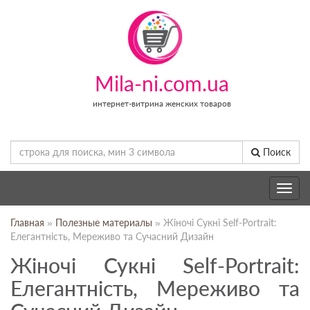
Mila-ni.com.ua
интернет-витрина женских товаров
Поиск
Toggle
navig
Главная
»
Полезные материалы
» Жіночі Сукні Self-Portrait:
Елегантність, Мереживо та Сучасний Дизайн
Жіночі Сукні Self-Portrait:
Елегантність, Мереживо та