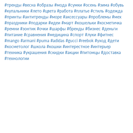
#тренды
#весна
#образы
#мода
#сумки
#осень
#зима
#обувь
#купальники
#лето
#цвета
#работа
#платье
#стиль
#одежда
#принты
#антитренды
#море
#аксессуары
#проблемы
#мех
#праздники
#подарки
#идеи
#март
#кошельки
#косметичка
#ремни
#зонтик
#очки
#шарфы
#бренды
#бизнес
#деньги
#питание
#сравнения
#медицина
#спорт
#луки
#фитнес
#mango
#armani
#puma
#adidas
#gucci
#reebok
#уход
#дети
#косметолог
#школа
#кошки
#интерестное
#интерьер
#техника
#украшения
#скидки
#акции
#питомцы
#доставка
#технологии