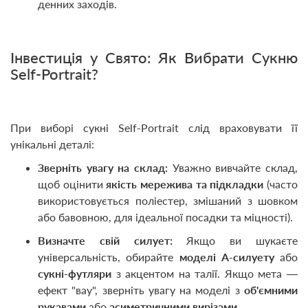
денних заходів.
Інвестиція у Свято: Як Вибрати Сукню
Self-Portrait?
При виборі сукні Self-Portrait слід враховувати її
унікальні деталі:
Зверніть увагу на склад:
Уважно вивчайте склад,
щоб оцінити
якість мережива та підкладки
(часто
використовується поліестер, змішаний з шовком
або бавовною, для ідеальної посадки та міцності).
Визначте свій силует:
Якщо ви шукаєте
універсальність, обирайте
моделі А-силуету
або
сукні-футляри
з акцентом на талії. Якщо мета —
ефект "вау", зверніть увагу на моделі з
об'ємними
рукавами
або
асиметричними вирізами
.