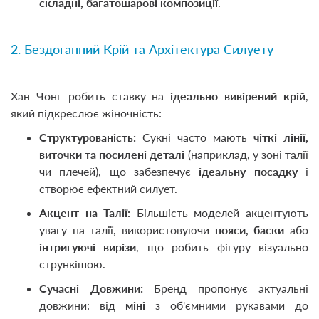
складні, багатошарові композиції
.
2. Бездоганний Крій та Архітектура Силуету
Хан Чонг робить ставку на
ідеально вивірений крій
,
який підкреслює жіночність:
Структурованість:
Сукні часто мають
чіткі лінії,
виточки та посилені деталі
(наприклад, у зоні талії
чи плечей), що забезпечує
ідеальну посадку
і
створює ефектний силует.
Акцент на Талії:
Більшість моделей акцентують
увагу на талії, використовуючи
пояси, баски
або
інтригуючі вирізи
, що робить фігуру візуально
стрункішою.
Сучасні Довжини:
Бренд пропонує актуальні
довжини: від
міні
з об'ємними рукавами до