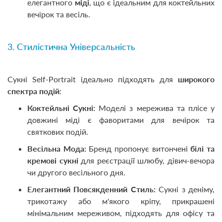
елегантного
міді
, що є ідеальним для коктейльних
вечірок та весіль.
3. Стилістична Універсальність
Сукні Self-Portrait ідеально підходять для
широкого
спектра подій
:
Коктейльні Сукні:
Моделі з мережива та плісе у
довжині міді є фаворитами для вечірок та
святкових подій.
Весільна Мода:
Бренд пропонує витончені
білі та
кремові сукні
для реєстрації шлюбу, дівич-вечора
чи другого весільного дня.
Елегантний Повсякденний Стиль:
Сукні з деніму,
трикотажу або м'якого кріпу, прикрашені
мінімальним мереживом, підходять для офісу та