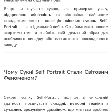
Якщо ви шукаєте сукню, яка
привертає увагу
,
підкреслює жіночність
та відповідає найвищим
стандартам якості, колекція
жіночих суконь Self-
Portrait
— ваш ідеальний вибір. Ознайомтеся з повним
асортиментом та знайдіть свій ідеальний образ для
особливого випадку або елегантного повсякденного
виходу.
Чому Сукні Self-Portrait Стали Світовим
Феноменом?
Секрет успіху Self-Portrait полягає в унікальній
здатності поєднувати
складні, кутюрні техніки
з
сучасним, зрозумілим дизайном
, що миттєво зробило