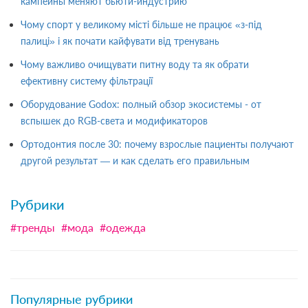
кампейны меняют бьюти-индустрию
Чому спорт у великому місті більше не працює «з-під
палиці» і як почати кайфувати від тренувань
Чому важливо очищувати питну воду та як обрати
ефективну систему фільтрації
Оборудование Godox: полный обзор экосистемы - от
вспышек до RGB-света и модификаторов
Ортодонтия после 30: почему взрослые пациенты получают
другой результат — и как сделать его правильным
Рубрики
#тренды
#мода
#одежда
Популярные рубрики