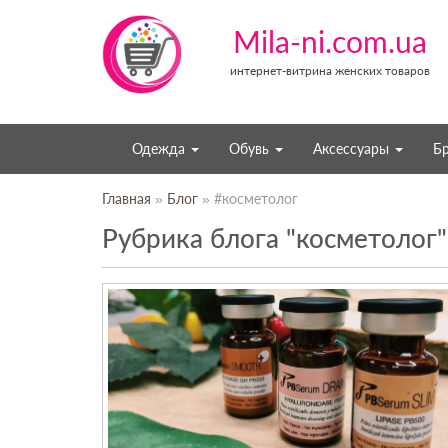
Mila-ni.com.ua
интернет-витрина женских товаров
Одежда
Обувь
Аксессуары
Б
Главная
»
Блог
» #косметолог
Рубрика блога "косметолог"