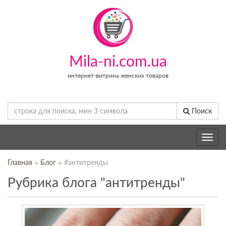
Mila-ni.com.ua
интернет-витрина женских товаров
Поиск
Toggle
navig
Главная
»
Блог
» #антитренды
Рубрика блога "антитренды"