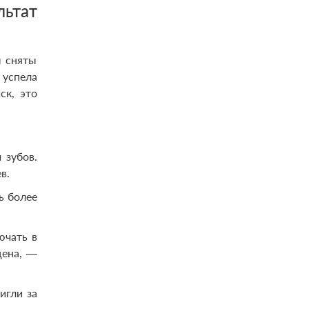
льтат
ы сняты
 успела
ск, это
 зубов.
в.
ь более
ючать в
цена, —
игли за