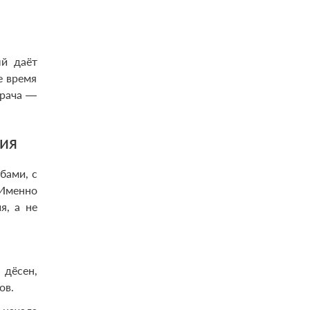
ый даёт
е время
врача —
гия
бами, с
Именно
я, а не
 дёсен,
ов.