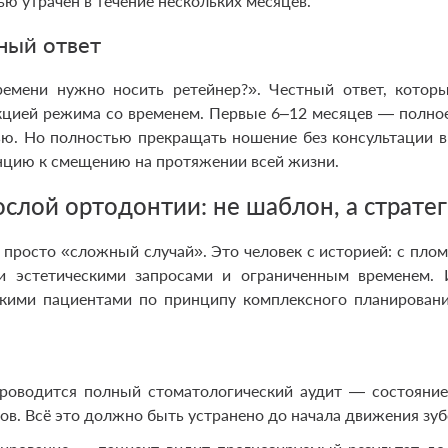
ью утрачен в течение нескольких месяцев.
тный ответ
емени нужно носить ретейнер?». Честный ответ, котор
екцией режима со временем. Первые 6–12 месяцев — полно
ью. Но полностью прекращать ношение без консультации 
нцию к смещению на протяжении всей жизни.
ослой ортодонтии: не шаблон, а страте
просто «сложный случай». Это человек с историей: с плом
и эстетическими запросами и ограниченным временем. 
кими пациентами по принципу комплексного планировани
роводится полный стоматологический аудит — состояние
ов. Всё это должно быть устранено до начала движения зуб