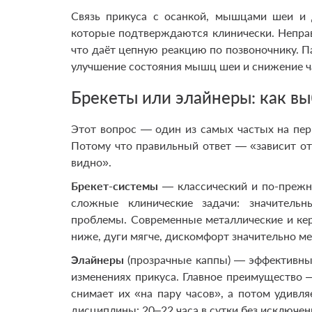
Связь прикуса с осанкой, мышцами шеи и 
которые подтверждаются клинически. Непра
что даёт цепную реакцию по позвоночнику. 
улучшение состояния мышц шеи и снижение ча
Брекеты или элайнеры: как в
Этот вопрос — один из самых частых на пер
Потому что правильный ответ — «зависит от 
видно».
Брекет-системы
— классический и по-прежн
сложные клинические задачи: значительн
проблемы. Современные металлические и кер
ниже, дуги мягче, дискомфорт значительно м
Элайнеры
(прозрачные каппы) — эффективны 
изменениях прикуса. Главное преимущество —
снимает их «на пару часов», а потом удивля
дисциплины: 20–22 часа в сутки без исключен