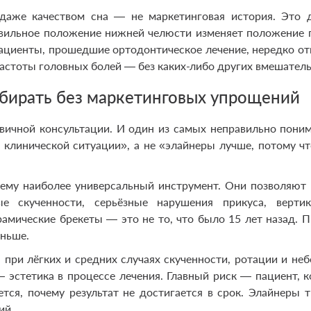
даже качеством сна — не маркетинговая история. Это 
вильное положение нижней челюсти изменяет положение 
Пациенты, прошедшие ортодонтическое лечение, нередко о
стоты головных болей — без каких-либо других вмешатель
ыбирать без маркетинговых упрощений
вичной консультации. И один из самых неправильно пони
клинической ситуации», а не «элайнеры лучше, потому чт
ему наиболее универсальный инструмент. Они позволяют
ые скученности, серьёзные нарушения прикуса, вертик
амические брекеты — это не то, что было 15 лет назад. 
еньше.
при лёгких и средних случаях скученности, ротации и не
 эстетика в процессе лечения. Главный риск — пациент, 
ется, почему результат не достигается в срок. Элайнеры 
ий.