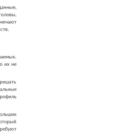
данные,
головы,
тмечают
ств.
маемых.
о их не
 решать
альные
Профиль
больших
который
требуют