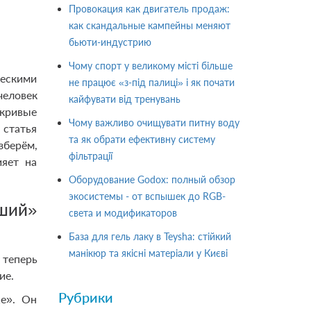
Провокация как двигатель продаж:
как скандальные кампейны меняют
бьюти-индустрию
Чому спорт у великому місті більше
ческими
не працює «з-під палиці» і як почати
человек
кайфувати від тренувань
 кривые
Чому важливо очищувати питну воду
 статья
та як обрати ефективну систему
зберём,
фільтрації
ияет на
Оборудование Godox: полный обзор
экосистемы - от вспышек до RGB-
вший»
света и модификаторов
База для гель лаку в Teysha: стійкий
манікюр та якісні матеріали у Києві
 теперь
ие.
Рубрики
же». Он