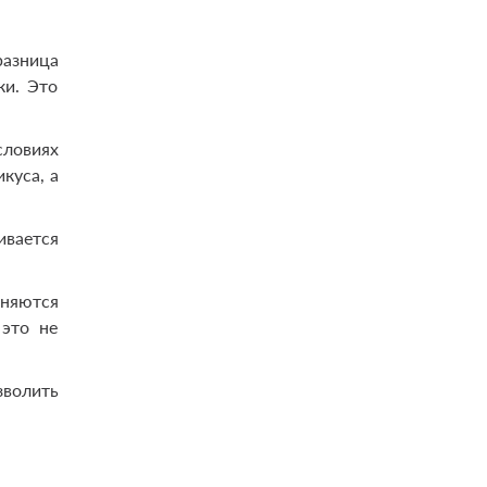
разница
ки. Это
словиях
куса, а
ивается
.
няются
 это не
зволить