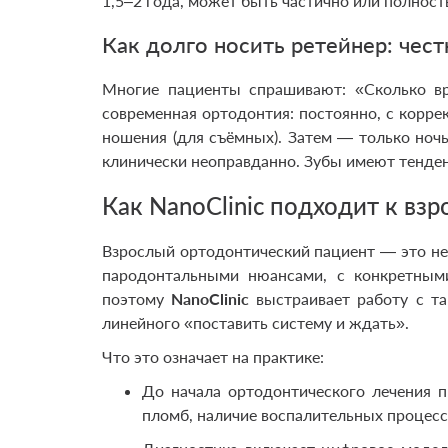
1,5–2 года, может быть частично или полност
Как долго носить ретейнер: чес
Многие пациенты спрашивают: «Сколько вр
современная ортодонтия: постоянно, с корр
ношения (для съёмных). Затем — только ноч
клинически неоправданно. Зубы имеют тенде
Как NanoClinic подходит к взр
Взрослый ортодонтический пациент — это не 
пародонтальными нюансами, с конкретным
поэтому
NanoClinic
выстраивает работу с та
линейного «поставить систему и ждать».
Что это означает на практике:
До начала ортодонтического лечения п
пломб, наличие воспалительных процесс