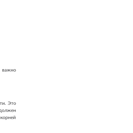
 важно
ти. Это
 должен
 корней