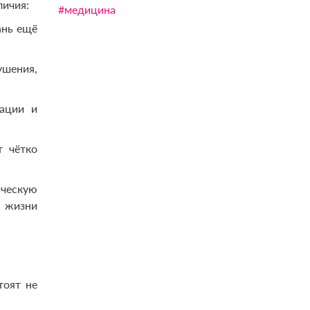
личия:
#медицина
ань ещё
шения,
ации и
т чётко
ическую
а жизни
тоят не