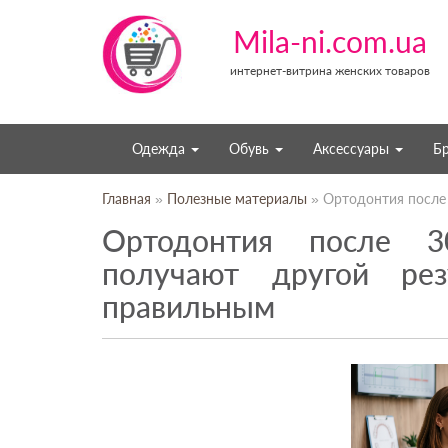
Mila-ni.com.ua
интернет-витрина женских товаров
Одежда
Обувь
Аксессуары
Б
Главная
»
Полезные материалы
» Ортодонтия после 
Ортодонтия после 3
получают другой ре
правильным