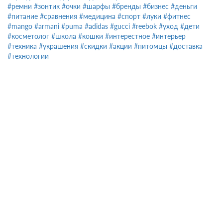
#ремни
#зонтик
#очки
#шарфы
#бренды
#бизнес
#деньги
#питание
#сравнения
#медицина
#спорт
#луки
#фитнес
#mango
#armani
#puma
#adidas
#gucci
#reebok
#уход
#дети
#косметолог
#школа
#кошки
#интерестное
#интерьер
#техника
#украшения
#скидки
#акции
#питомцы
#доставка
#технологии