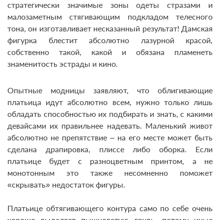
стратегически значимые зоны одеты стразами и
малозаметным стягивающим подкладом телесного
тона, он изготавливает несказанный результат! Дамская
фигурка блестит абсолютно лазурной красой,
собственно такой, какой и обязана пламенеть
знаменитость эстрады и кино.
Опытные модницы заявляют, что облигивающие
платьица идут абсолютно всем, нужно только лишь
обладать способностью их подбирать и знать, с какими
девайсами их правильнее надевать. Маленький живот
абсолютно не препятствие – на его месте может быть
сделана драпировка, плиссе либо оборка. Если
платьице будет с разноцветным принтом, а не
монотонным это также несомненно поможет
«скрывать» недостаток фигуры.
Платьице обтягивающего контура само по себе очень
хорошо выделяет пышноватую грудь, потому иные