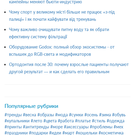
кампейны меняют бьюти-индустрию
Чому спорт у великому місті більше не працює «з-під
палиці» і як почати кайфувати від тренувань
Чому важливо очищувати питну воду та як обрати
ефективну систему фільтрації
Оборудование Godox: полный обзор экосистемы - от
вспышек до RGB-света и модификаторов
Ортодонтия после 30: почему взрослые пациенты получают
другой результат — и как сделать его правильным
Популярные рубрики
#тренды
#весна
#образы
#мода
#сумки
#осень
#зима
#обувь
#купальники
#лето
#цвета
#работа
#платье
#стиль
#одежда
#принты
#антитренды
#море
#аксессуары
#проблемы
#мех
#праздники
#подарки
#идеи
#март
#кошельки
#косметичка