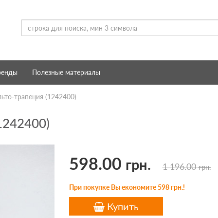
ренды
Полезные материалы
ьто-трапеция (1242400)
1242400)
598.00
грн.
1 196.00
грн.
При покупке Вы економите 598 грн.!
Купить