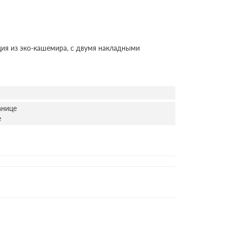
ия из эко-кашемира, с двумя накладными
анице
е