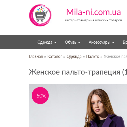
Mila-ni.com.ua
интернет-витрина женских товаров
Одежда
Обувь
Аксессуары
Б
Главная
»
Каталог
»
Одежда
»
Пальто
» Женское пал
Женское пальто-трапеция (
-50%