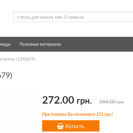
ренды
Полезные материалы
тапель (1240679)
79)
272.00
грн.
544.00
грн.
При покупке Вы економите 272 грн.!
Купить