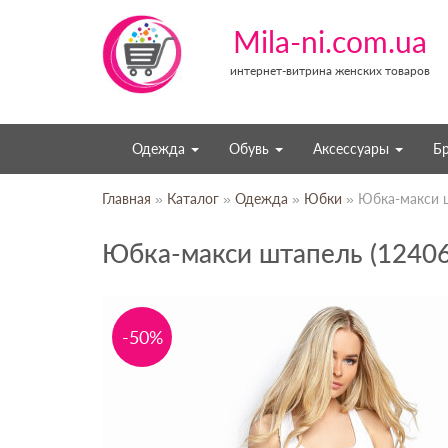
Mila-ni.com.ua
интернет-витрина женских товаров
Одежда
Обувь
Аксессуары
Б
Главная
»
Каталог
»
Одежда
»
Юбки
» Юбка-макси ш
Юбка-макси штапель (12406
-50%