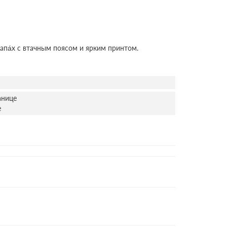
апáх с втачным поясом и ярким принтом.
анице
е