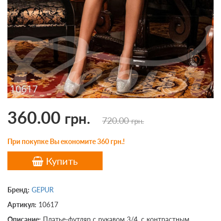
360.00
грн.
720.00
грн.
При покупке Вы економите 360 грн.!
Купить
Бренд:
GEPUR
Артикул:
10617
Описание:
Платье-футляр с рукавом 3/4, с контрастным