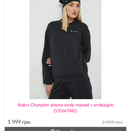
Кофта Champion жіноча колір чорний з аплікацією
(535667481)
1 999
грн.
2 599 грн.