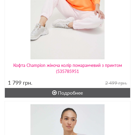
Кофта Champion жіноча колір помаранчевий з принтом
(535785951
1 799
грн.
2 499 грн.
Подробнее