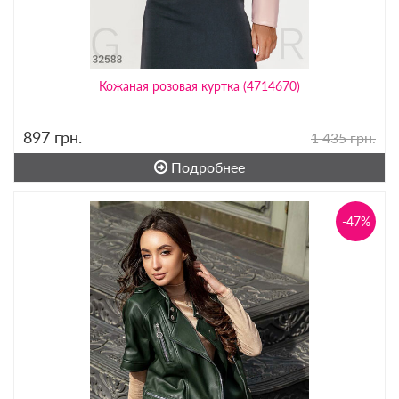
Кожаная розовая куртка (4714670)
897
грн.
1 435 грн.
Подробнее
-47%