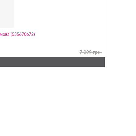
имова (535670672)
7 399 грн.