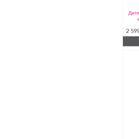
Дитя
2 59