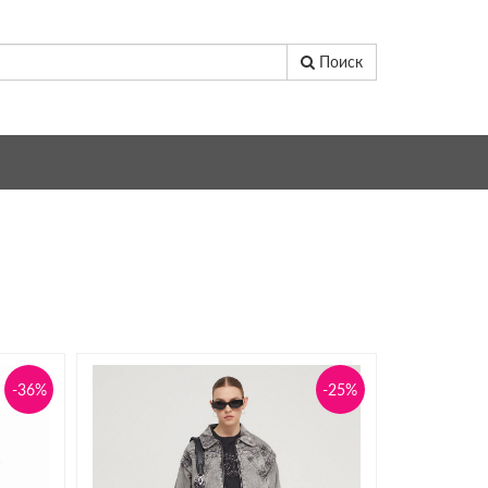
Поиск
-36%
-25%