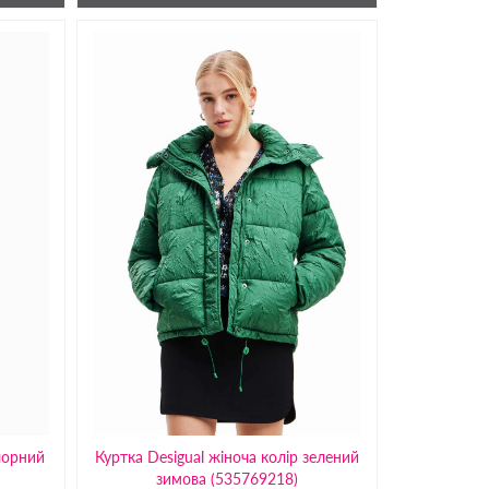
 чорний
Куртка Desigual жіноча колір зелений
зимова (535769218)