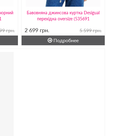
 чорний
Бавовняна джинсова куртка Desigual
1
перехідна oversize (535691
2 699
грн.
99 грн.
5 599 грн.
Подробнее