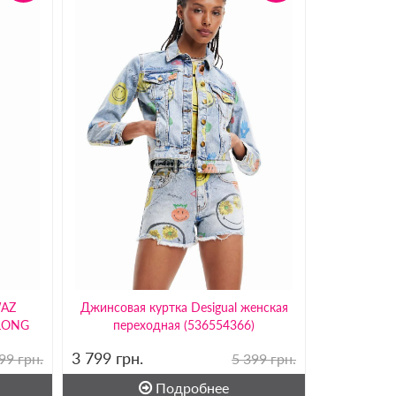
WAZ
Джинсовая куртка Desigual женская
LONG
переходная (536554366)
3 799
грн.
99 грн.
5 399 грн.
Подробнее