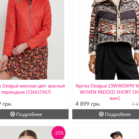
а Desigual женская цвет красный
Куртка Desigual 23WWEW90
переходная (536615967)
WOVEN PADDED SHORT OV
жен1
9
грн.
4 899
грн.
7 6
Подробнее
Подробнее
-25%