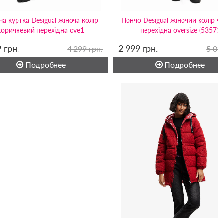
ча куртка Desigual жіноча колір
Пончо Desigual жіночий колір
коричневий перехідна ove1
перехідна oversize (5357
9
грн.
2 999
грн.
4 299 грн.
5 0
Подробнее
Подробнее