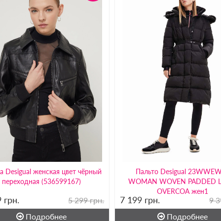
а Desigual женская цвет чёрный
Пальто Desigual 23WWE
переходная (536599167)
WOMAN WOVEN PADDED 
OVERCOA жен1
9
грн.
7 199
грн.
5 299 грн.
9 3
Подробнее
Подробнее