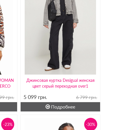
 WOMAN
Джинсовая куртка Desigual женская
ERCO
цвет серый переходная over1
5 099
грн.
99 грн.
6 799 грн.
Подробнее
-23%
-30%