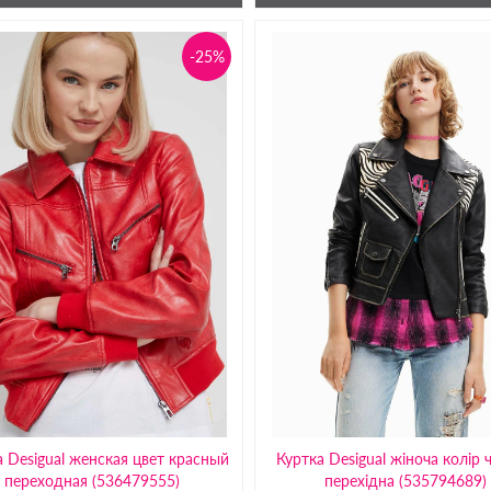
-25%
а Desigual женская цвет красный
Куртка Desigual жіноча колір
переходная (536479555)
перехідна (535794689)