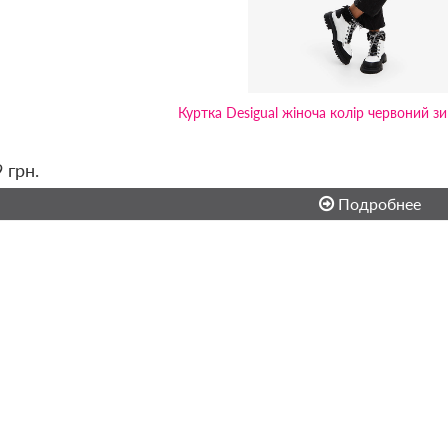
Куртка Desigual жіноча колір червоний з
9
грн.
Подробнее