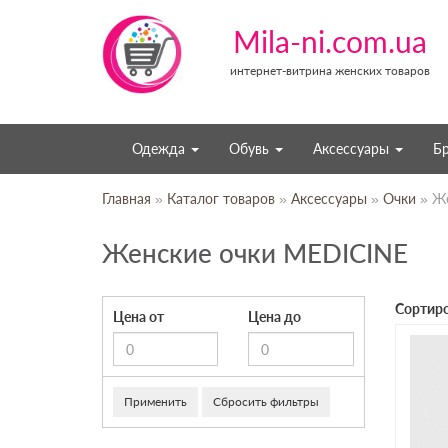
Mila-ni.com.ua
интернет-витрина женских товаров
Одежда
Обувь
Аксессуары
Б
Главная
»
Каталог товаров
»
Аксессуары
»
Очки
» Же
Женские очки MEDICINE
Сортиро
Цена от
Цена до
Применить
Сбросить фильтры