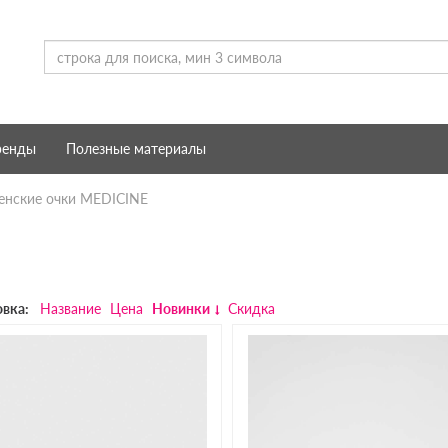
ренды
Полезные материалы
нские очки MEDICINE
вка:
Название
Цена
Новинки
Скидка