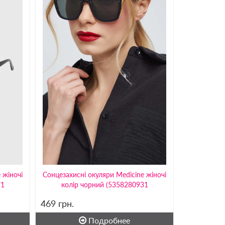
 жіночі
Сонцезахисні окуляри Medicine жіночі
71
колір чорний (5358280931
469
грн.
Подробнее