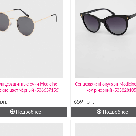
лнцезащитные очки Medicine
Сонцезахисні окуляри Medicine
ские цвет чёрный (536637156)
колір чорний (53582810
грн.
659
грн.
Подробнее
Подробнее