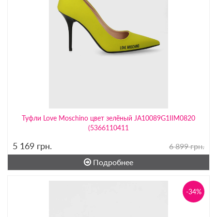
Туфли Love Moschino цвет зелёный JA10089G1IIM0820
(5366110411
5 169
грн.
6 899 грн.
Подробнее
-34%