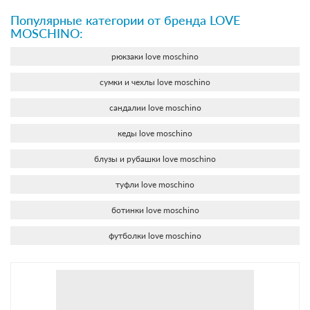
Популярные категории от бренда LOVE
MOSCHINO:
рюкзаки love moschino
сумки и чехлы love moschino
сандалии love moschino
кеды love moschino
блузы и рубашки love moschino
туфли love moschino
ботинки love moschino
футболки love moschino