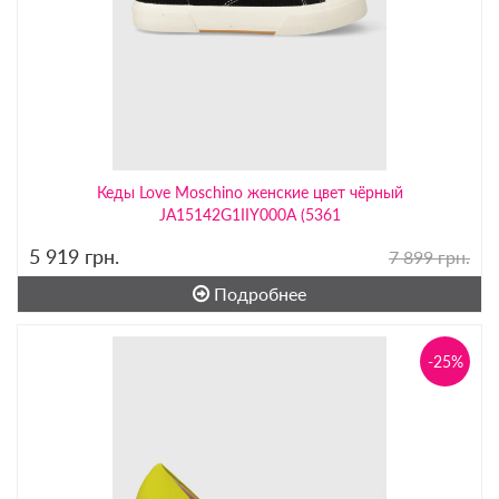
Кеды Love Moschino женские цвет чёрный
JA15142G1IIY000A (5361
5 919
грн.
7 899 грн.
Подробнее
-25%