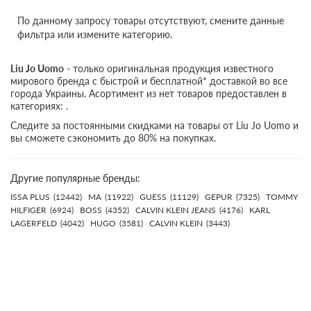
По данному запросу товары отсутствуют, смените данные
фильтра или измените категорию.
Liu Jo Uomo
- только оригинальная продукция известного
мирового бренда с быстрой и бесплатной* доставкой во все
города Украины. Асортимент из нет товаров предоставлен в
категориях: .
Следите за постоянными скидками на товары от Liu Jo Uomo и
вы сможете сэкономить до 80% на покупках.
Другие популярные бренды:
ISSA PLUS
(12442)
MA
(11922)
GUESS
(11129)
GEPUR
(7325)
TOMMY
HILFIGER
(6924)
BOSS
(4352)
CALVIN KLEIN JEANS
(4176)
KARL
LAGERFELD
(4042)
HUGO
(3581)
CALVIN KLEIN
(3443)