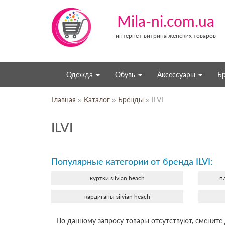
Mila-ni.com.ua
интернет-витрина женских товаров
Одежда
Обувь
Аксессуары
Б
Главная
»
Каталог
»
Бренды
» ILVI
ILVI
Популярные категории от бренда ILVI:
куртки silvian heach
п
кардиганы silvian heach
По данному запросу товары отсутствуют, смените