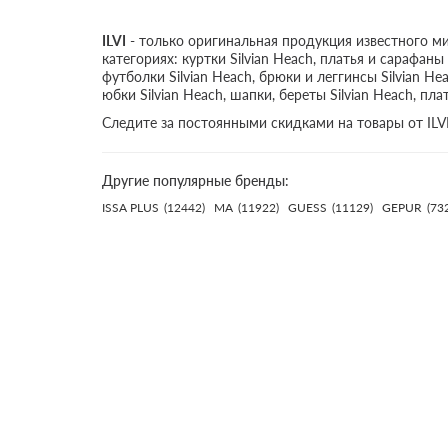
ILVI
- только оригинальная продукция известного ми
категориях: куртки Silvian Heach, платья и сарафаны 
футболки Silvian Heach, брюки и леггинсы Silvian Hea
юбки Silvian Heach, шапки, береты Silvian Heach, пла
Следите за постоянными скидками на товары от ILV
Другие популярные бренды:
ISSA PLUS
(12442)
MA
(11922)
GUESS
(11129)
GEPUR
(73