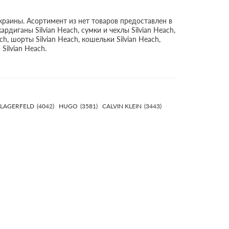
краины. Асортимент из нет товаров предоставлен в
кардиганы Silvian Heach, сумки и чехлы Silvian Heach,
ch, шорты Silvian Heach, кошельки Silvian Heach,
Silvian Heach.
 LAGERFELD
(4042)
HUGO
(3581)
CALVIN KLEIN
(3443)