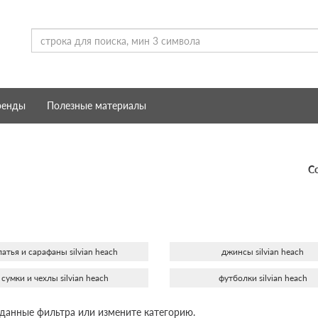
ренды
Полезные материалы
С
латья и сарафаны silvian heach
джинсы silvian heach
сумки и чехлы silvian heach
футболки silvian heach
 данные фильтра или измените категорию.