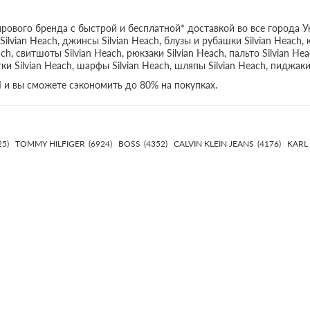
рового бренда с быстрой и бесплатной* доставкой во все города У
Silvian Heach, джинсы Silvian Heach, блузы и рубашки Silvian Heach, 
ch, свитшоты Silvian Heach, рюкзаки Silvian Heach, пальто Silvian Hea
тки Silvian Heach, шарфы Silvian Heach, шляпы Silvian Heach, пиджаки 
I и вы сможете сэкономить до 80% на покупках.
25)
TOMMY HILFIGER
(6924)
BOSS
(4352)
CALVIN KLEIN JEANS
(4176)
KARL