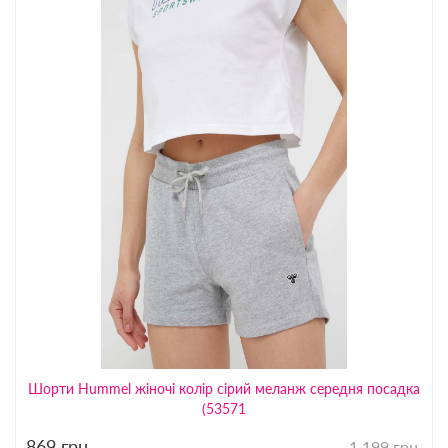
Шорти Hummel жіночі колір сірий меланж середня посадка
(53571
869
грн.
1 199 грн.