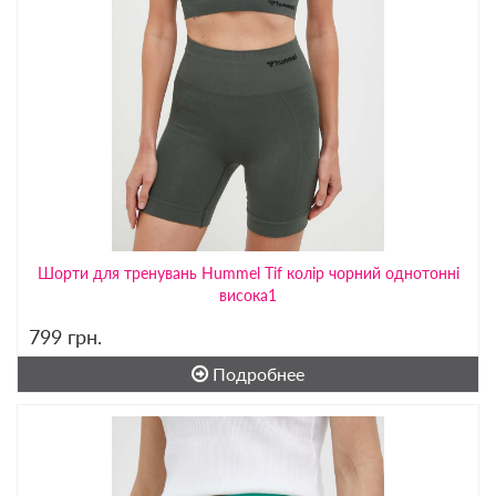
Шорти для тренувань Hummel Tif колір чорний однотонні
висока1
799
грн.
Подробнее