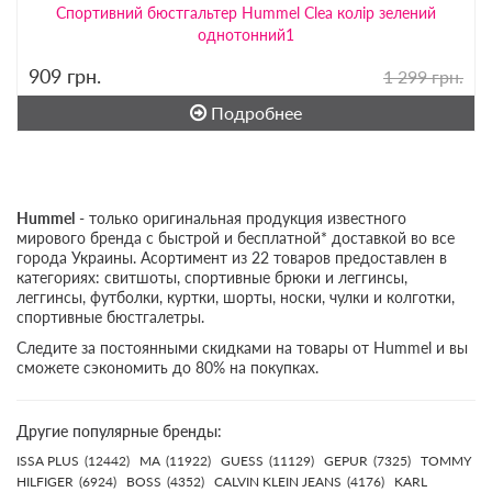
Спортивний бюстгальтер Hummel Clea колір зелений
однотонний1
909
грн.
1 299 грн.
Подробнее
Hummel
- только оригинальная продукция известного
мирового бренда с быстрой и бесплатной* доставкой во все
города Украины. Асортимент из 22 товаров предоставлен в
категориях: свитшоты, спортивные брюки и леггинсы,
леггинсы, футболки, куртки, шорты, носки, чулки и колготки,
спортивные бюстгалетры.
Следите за постоянными скидками на товары от Hummel и вы
сможете сэкономить до 80% на покупках.
Другие популярные бренды:
ISSA PLUS
(12442)
MA
(11922)
GUESS
(11129)
GEPUR
(7325)
TOMMY
HILFIGER
(6924)
BOSS
(4352)
CALVIN KLEIN JEANS
(4176)
KARL