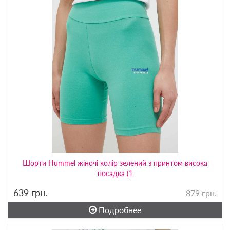
Шорти Hummel жіночі колір зелений з принтом висока
посадка (1
639
грн.
879 грн.
Подробнее