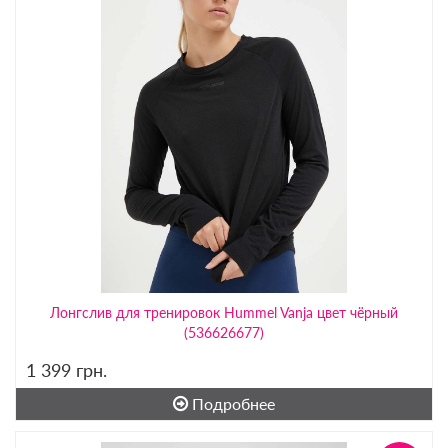
Лонгслив для тренировок Hummel Vanja цвет чёрный
(536626677)
1 399
грн.
Подробнее