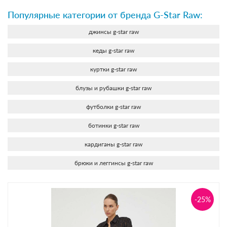
Популярные категории от бренда G-Star Raw:
джинсы g-star raw
кеды g-star raw
куртки g-star raw
блузы и рубашки g-star raw
футболки g-star raw
ботинки g-star raw
кардиганы g-star raw
брюки и леггинсы g-star raw
-25%