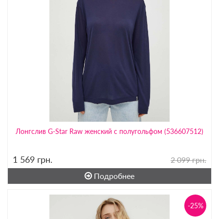
Лонгслив G-Star Raw женский с полугольфом (536607512)
1 569
грн.
2 099 грн.
Подробнее
-25%