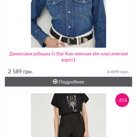
Джинсовая рубашка G-Star Raw женская slim классический
ворот1
2 589
грн.
3 699 грн.
Подробнее
-25%