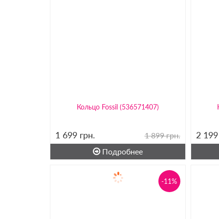
Кольцо Fossil (536571407)
1 699
грн.
2 19
1 899 грн.
Подробнее
-11%