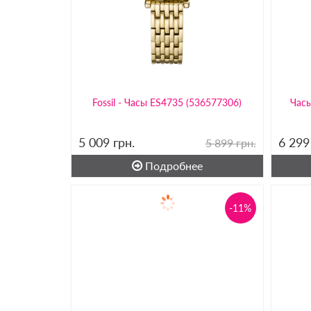
Fossil - Часы ES4735 (536577306)
Часы
5 009
грн.
6 29
5 899 грн.
Подробнее
-11%