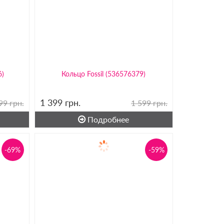
6)
Кольцо Fossil (536576379)
1 399
грн.
99 грн.
1 599 грн.
Подробнее
-69%
-59%