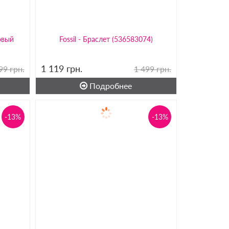
овый
Fossil - Браслет (536583074)
1 119
грн.
99 грн.
1 499 грн.
Подробнее
-13%
-13%