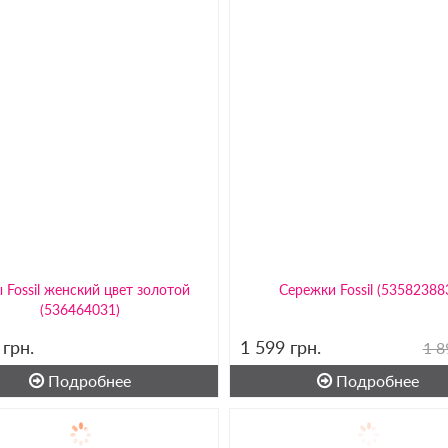
 Fossil женский цвет золотой
Сережки Fossil (53582388
(536464031)
9
грн.
1 599
грн.
1 8
Подробнее
Подробнее