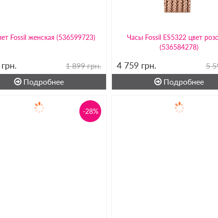
ет Fossil женская (536599723)
Часы Fossil ES5322 цвет роз
(536584278)
9
грн.
4 759
грн.
1 899 грн.
5 5
Подробнее
Подробнее
-28%