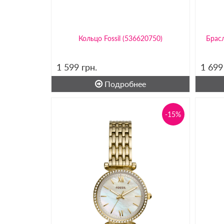
Кольцо Fossil (536620750)
Брасл
1 599
грн.
1 69
Подробнее
-15%