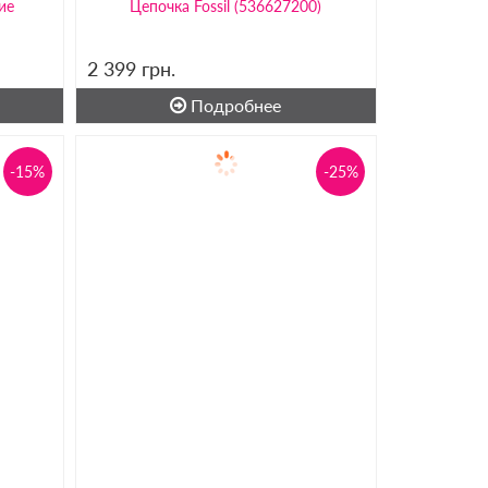
ие
Цепочка Fossil (536627200)
2 399
грн.
Подробнее
-15%
-25%