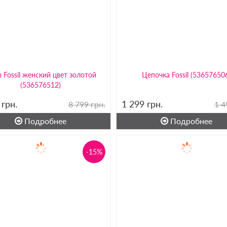
 Fossil женский цвет золотой
Цепочка Fossil (53657650
(536576512)
9
грн.
1 299
грн.
8 799 грн.
1 4
Подробнее
Подробнее
-15%