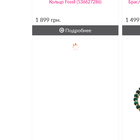
Кольцо Fossil (536627286)
Брасл
1 899
грн.
1 49
Подробнее