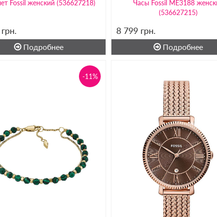
ет Fossil женский (536627218)
Часы Fossil ME3188 женск
(536627215)
9
грн.
8 799
грн.
Подробнее
Подробнее
-11%