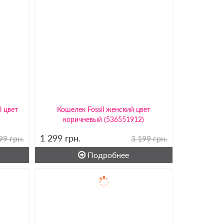
l цвет
Кошелек Fossil женский цвет
коричневый (536551912)
1 299
грн.
99 грн.
3 199 грн.
Подробнее