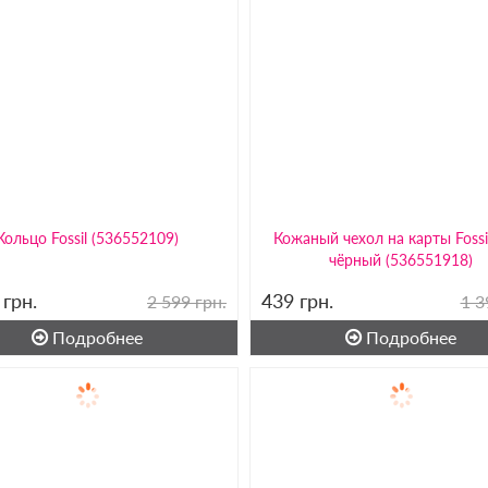
Кольцо Fossil (536552109)
Кожаный чехол на карты Fossi
чёрный (536551918)
9
грн.
439
грн.
2 599 грн.
1 3
Подробнее
Подробнее