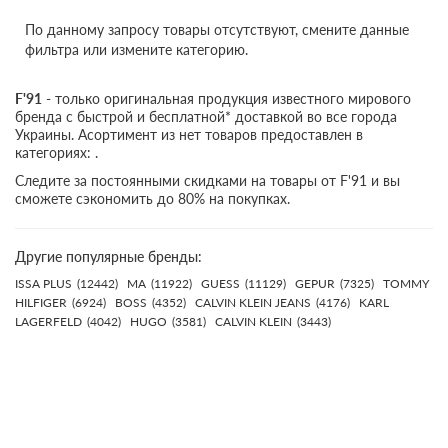
По данному запросу товары отсутствуют, смените данные
фильтра или измените категорию.
F'91
- только оригинальная продукция известного мирового
бренда с быстрой и бесплатной* доставкой во все города
Украины. Асортимент из нет товаров предоставлен в
категориях: .
Следите за постоянными скидками на товары от F'91 и вы
сможете сэкономить до 80% на покупках.
Другие популярные бренды:
ISSA PLUS
(12442)
MA
(11922)
GUESS
(11129)
GEPUR
(7325)
TOMMY
HILFIGER
(6924)
BOSS
(4352)
CALVIN KLEIN JEANS
(4176)
KARL
LAGERFELD
(4042)
HUGO
(3581)
CALVIN KLEIN
(3443)