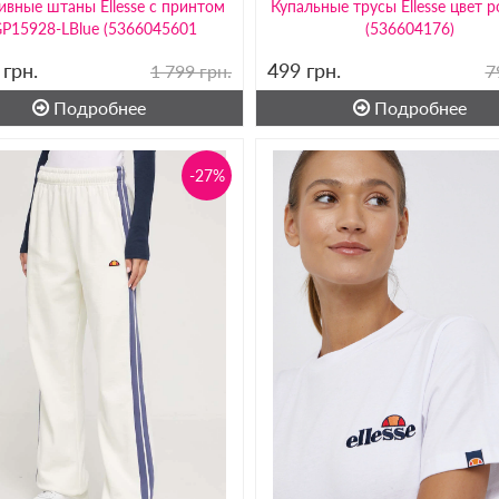
ивные штаны Ellesse с принтом
Купальные трусы Ellesse цвет 
P15928-LBlue (5366045601
(536604176)
9
грн.
499
грн.
1 799 грн.
7
Подробнее
Подробнее
-27%