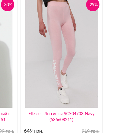
-30%
-29%
ерый с
Ellesse - Леггинсы SGS04703-Navy
 S1
(536608211)
649
грн.
99 грн.
919 грн.