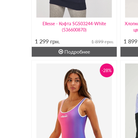
Ellesse - Кофта SGS03244-White
Хлопк
(536600870)
цв
1 299
грн.
1 89
1 899 грн.
Подробнее
-28%