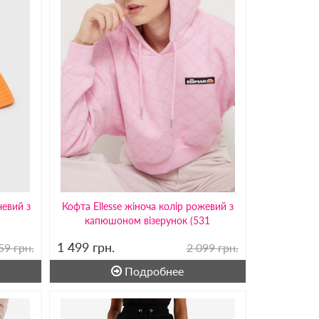
чевий з
Кофта Ellesse жіноча колір рожевий з
капюшоном візерунок (531
1 499
грн.
59 грн.
2 099 грн.
Подробнее