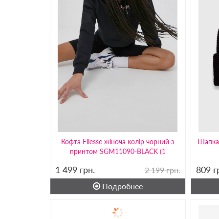
Кофта Ellesse жіноча колір чорний з
Шапка 
принтом SGM11090-BLACK (1
1 499
грн.
809
г
2 199 грн.
Подробнее