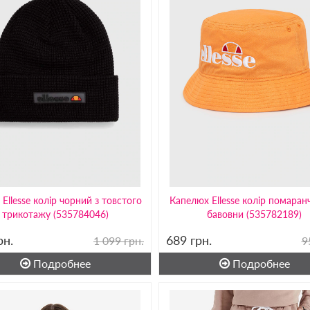
Ellesse колір чорний з товстого
Капелюх Ellesse колір помаран
трикотажу (535784046)
бавовни (535782189)
рн.
689
грн.
1 099 грн.
9
Подробнее
Подробнее