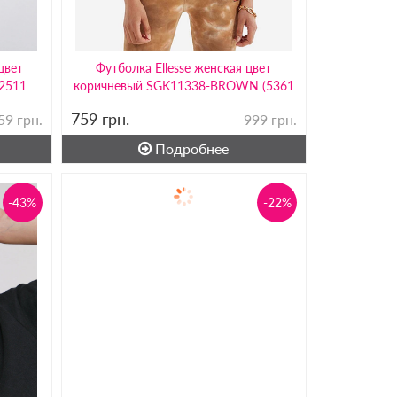
цвет
Футболка Ellesse женская цвет
2511
коричневый SGK11338-BROWN (5361
759
грн.
59 грн.
999 грн.
Подробнее
-43%
-22%