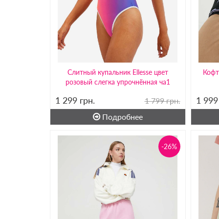
Слитный купальник Ellesse цвет
Кофт
розовый слегка упрочнённая ча1
1 299
грн.
1 99
1 799 грн.
Подробнее
-26%