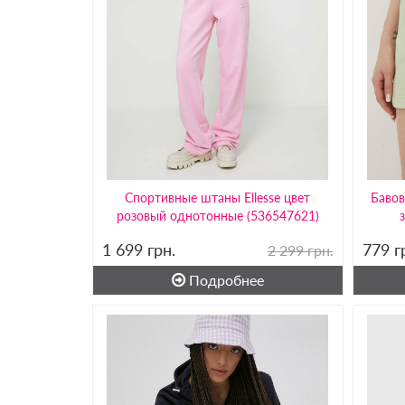
Спортивные штаны Ellesse цвет
Бавов
розовый однотонные (536547621)
1 699
грн.
779
г
2 299 грн.
Подробнее