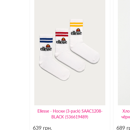
Ellesse - Носки (3-pack) SAAC1208-
Хло
BLACK (536619489)
чёр
639
грн.
689
г