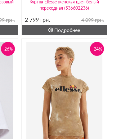
розовый
Куртка Ellesse женская цвет белый
переходная (536602236)
2 799
грн.
99 грн.
4 099 грн.
Подробнее
-26%
-24%