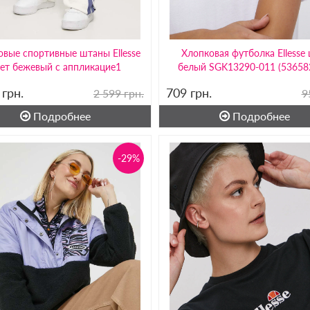
овые спортивные штаны Ellesse
Хлопковая футболка Ellesse 
ет бежевый с аппликацие1
белый SGK13290-011 (53658
9
грн.
709
грн.
2 599 грн.
9
Подробнее
Подробнее
-29%