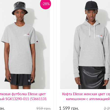
-28%
пковая футболка Ellesse цвет
Кофта Ellesse женская цвет с
ный SGK13290-011 (53661131
капюшоном с аппликацией
рн.
1 599
грн.
959 грн.
2 2