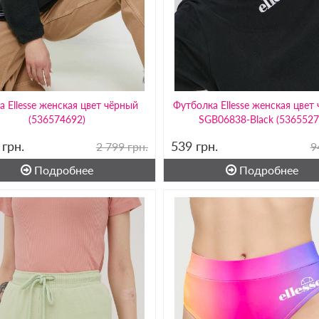
а Ellesse женская цвет чёрный
Футболка Ellesse женская цвет
(536574692)
SGB06838-Black (536552
9
грн.
539
грн.
2 799 грн.
9
Подробнее
Подробнее