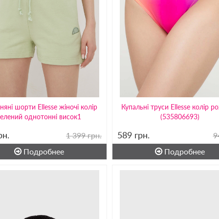
няні шорти Ellesse жіночі колір
Купальні труси Ellesse колір р
зелений однотонні висок1
(535806693)
рн.
589
грн.
1 399 грн.
9
Подробнее
Подробнее