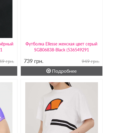
 чёрный
Футболка Ellesse женская цвет серый
71
SGB06838-Black (536549291
739
грн.
49 грн.
949 грн.
Подробнее