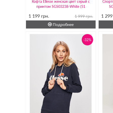
Кофта Ellesse женская цвет серый с
Спорт
принтом SGS03238-White (51
SG
1 199
грн.
1 29
1 999 грн.
Подробнее
-32%