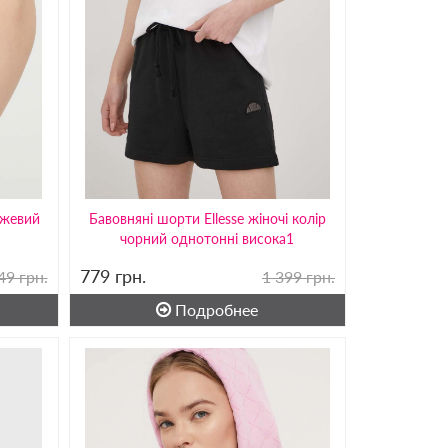
ожевий
Бавовняні шорти Ellesse жіночі колір
чорний однотонні висока1
779
грн.
49 грн.
1 399 грн.
Подробнее