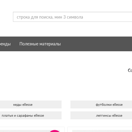
ренды
Полезные материалы
С
:
кеды ellesse
футболки ellesse
платья и сарафаны ellesse
леггинсы ellesse