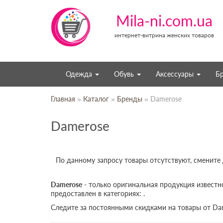
Mila-ni.com.ua
интернет-витрина женских товаров
Одежда
Обувь
Аксессуары
Б
Главная
»
Каталог
»
Бренды
» Damerose
Damerose
По данному запросу товары отсутствуют, смените
Damerose
- только оригинальная продукция известн
предоставлен в категориях: .
Следите за постоянными скидками на товары от Da