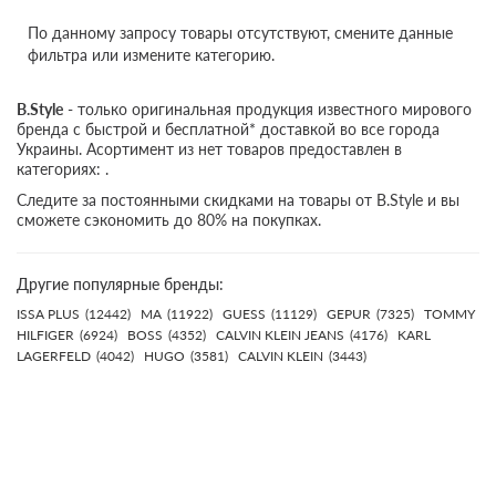
По данному запросу товары отсутствуют, смените данные
фильтра или измените категорию.
B.Style
- только оригинальная продукция известного мирового
бренда с быстрой и бесплатной* доставкой во все города
Украины. Асортимент из нет товаров предоставлен в
категориях: .
Следите за постоянными скидками на товары от B.Style и вы
сможете сэкономить до 80% на покупках.
Другие популярные бренды:
ISSA PLUS
(12442)
MA
(11922)
GUESS
(11129)
GEPUR
(7325)
TOMMY
HILFIGER
(6924)
BOSS
(4352)
CALVIN KLEIN JEANS
(4176)
KARL
LAGERFELD
(4042)
HUGO
(3581)
CALVIN KLEIN
(3443)