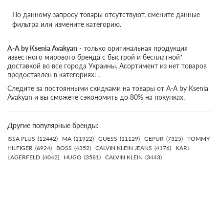
По данному запросу товары отсутствуют, смените данные
фильтра или измените категорию.
A-A by Ksenia Avakyan
- только оригинальная продукция
известного мирового бренда с быстрой и бесплатной*
доставкой во все города Украины. Асортимент из нет товаров
предоставлен в категориях: .
Следите за постоянными скидками на товары от A-A by Ksenia
Avakyan и вы сможете сэкономить до 80% на покупках.
Другие популярные бренды:
ISSA PLUS
(12442)
MA
(11922)
GUESS
(11129)
GEPUR
(7325)
TOMMY
HILFIGER
(6924)
BOSS
(4352)
CALVIN KLEIN JEANS
(4176)
KARL
LAGERFELD
(4042)
HUGO
(3581)
CALVIN KLEIN
(3443)