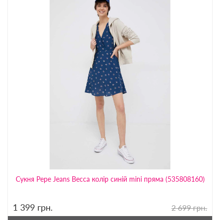
Сукня Pepe Jeans Becca колір синій mini пряма (535808160)
1 399
грн.
2 699 грн.