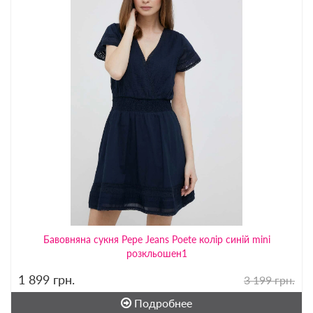
Бавовняна сукня Pepe Jeans Poete колір синій mini
розкльошен1
1 899
грн.
3 199 грн.
Подробнее