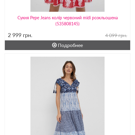
Сукня Pepe Jeans колір червоний midi розкльошена
(535808145)
2 999
грн.
4 099 грн.
Подробнее