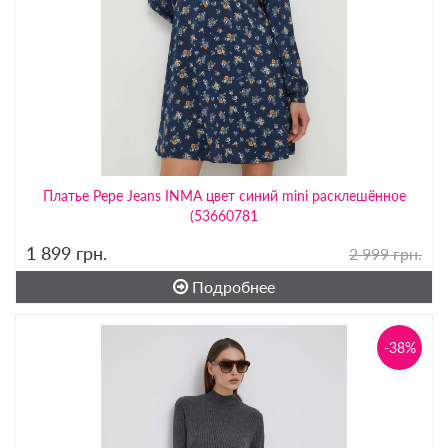
Платье Pepe Jeans INMA цвет синий mini расклешённое
(53660781
1 899
грн.
2 999 грн.
Подробнее
-38%