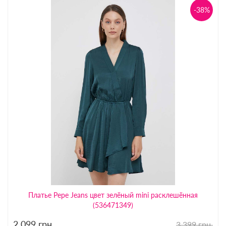
-38%
Платье Pepe Jeans цвет зелёный mini расклешённая
(536471349)
2 099
грн.
3 399 грн.