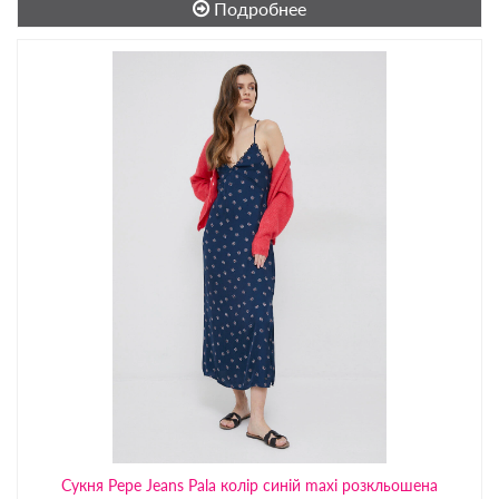
Подробнее
Сукня Pepe Jeans Pala колір синій maxi розкльошена