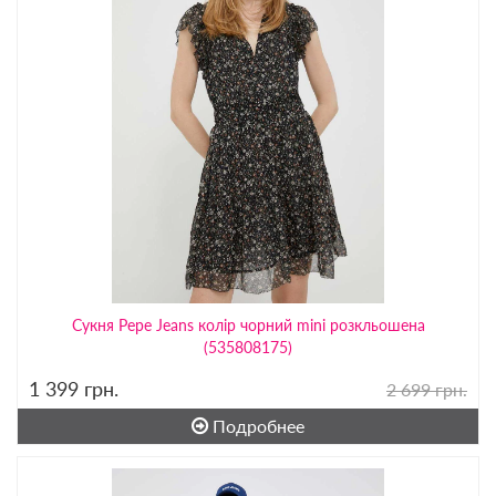
Сукня Pepe Jeans колір чорний mini розкльошена
(535808175)
1 399
грн.
2 699 грн.
Подробнее