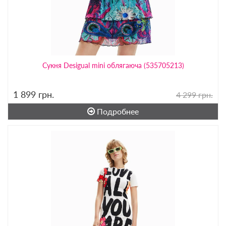
Сукня Desigual mini облягаюча (535705213)
1 899
грн.
4 299 грн.
Подробнее