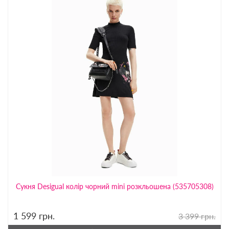
Сукня Desigual колір чорний mini розкльошена (535705308)
1 599
грн.
3 399 грн.