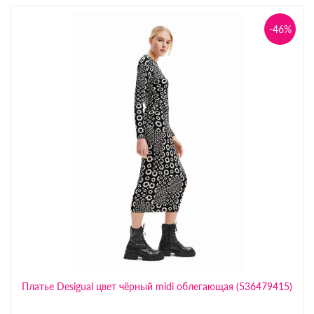
-46%
Платье Desigual цвет чёрный midi облегающая (536479415)