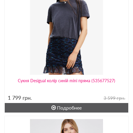
Сукня Desigual колір синій mini пряма (535677527)
1 799
грн.
3 599 грн.
Подробнее