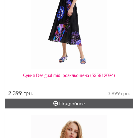
Сукня Desigual midi розкльошена (535812094)
2 399
грн.
3 899 грн.
Подробнее