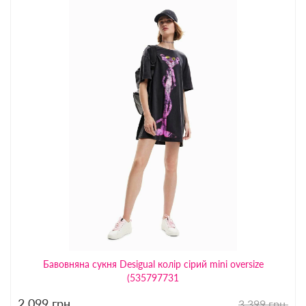
Бавовняна сукня Desigual колір сірий mini oversize
(535797731
2 099
грн.
3 399 грн.