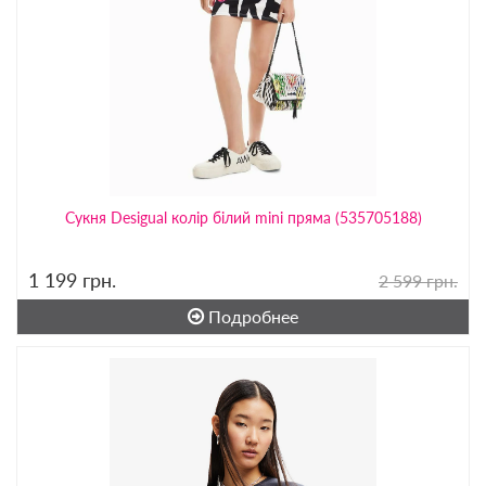
Сукня Desigual колір білий mini пряма (535705188)
1 199
грн.
2 599 грн.
Подробнее