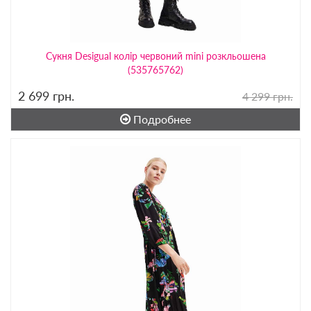
Сукня Desigual колір червоний mini розкльошена
(535765762)
2 699
грн.
4 299 грн.
Подробнее