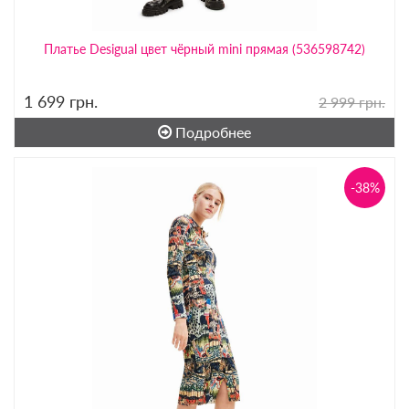
Платье Desigual цвет чёрный mini прямая (536598742)
1 699
грн.
2 999 грн.
Подробнее
-38%