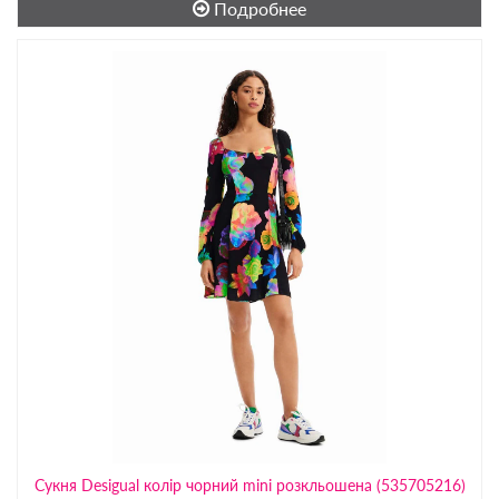
Подробнее
Сукня Desigual колір чорний mini розкльошена (535705216)